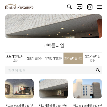
고벽돌타일
모노타일/브릭
청고벽돌타일
점토타일
(66)
디자인타일
(26)
고벽돌타일
(45)
(118)
(34)
백고스무스타일 240(빈
백고벽돌타일 240 (빈티
백고스무스타일 240 (신