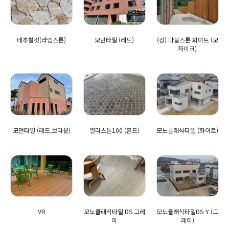
네추럴컷(라임스톤)
모던타일 (레드)
(킹) 마블스톤 화이트 (모
자이크)
모던타일 (레드,브라운)
벨라스톤100 (혼드)
모노클래식타일 (화이트)
VR
모노클래식타일 DS 그레
모노클래식타일DS-Y (그
이
레이)