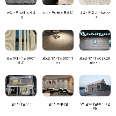
마블스톤 블랙 (모자이
모던스톤(사비석롱타일)
마블스톤 화이트 (모자이
크)
크)
모노클래식타일600(그
모노클래식타일 DS(그레
모노클래식타일OS (크림
레이)
이)
화이트)
갤럭시타일 500
갤럭시루비타일
모노알토타일NK 50 (블
랙)