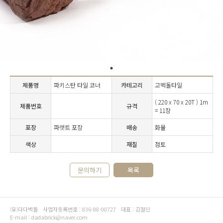
제품명
파키스탄 타일 코너
카테고리
고벽돌타일
( 220 x 70 x 20T ) 1m
제품번호
규격
= 11장
포장
파렛트 포장
배송
화물
색상
재질
점토
문의하기
목록
(유)다다벽돌
사업자등록번호 : 836-88-00727
대표 : 김철민
E-mail : dadabrick@naver.com