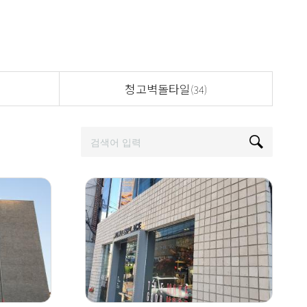
청고벽돌타일
(34)