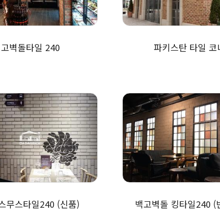
고벽돌타일 240
파키스탄 타일 코
스무스타일240 (신품)
백고벽돌 킹타일240 (