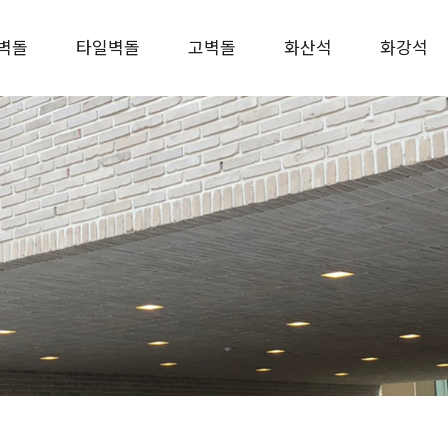
벽돌
타일벽돌
고벽돌
화산석
화강석