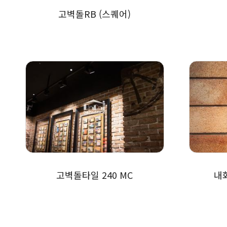
고벽돌RB (스퀘어)
고벽돌타일 240 MC
내