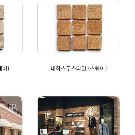
퀘어)
내화스무스타일 (스퀘어)