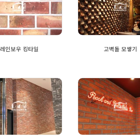
레인보우 킹타일
고벽돌 모쌓기