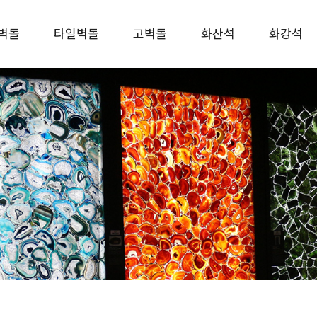
벽돌
타일벽돌
고벽돌
화산석
화강석