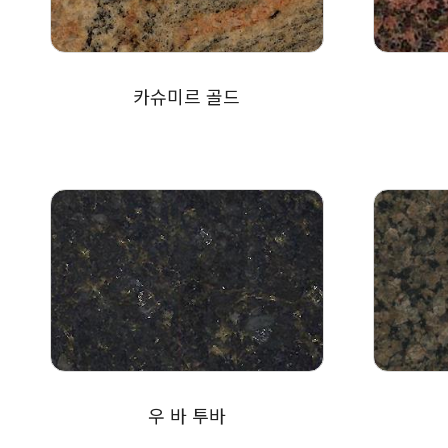
카슈미르 골드
우 바 투바