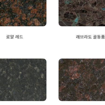
로얄 레드
래브라도 골동품