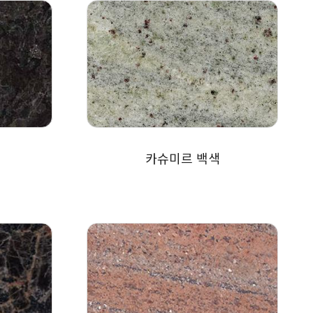
카슈미르 백색