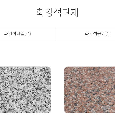
화강석판재
화강석타일
화강석공예
(41)
(9)