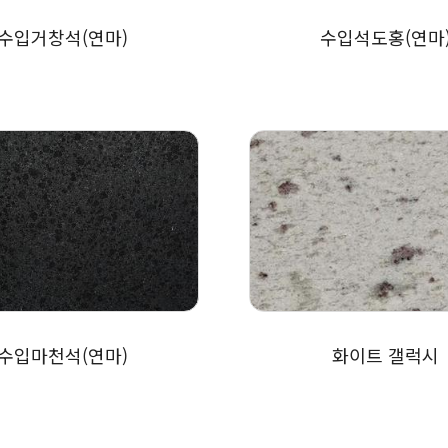
수입거창석(연마)
수입석도홍(연마
수입마천석(연마)
화이트 갤럭시