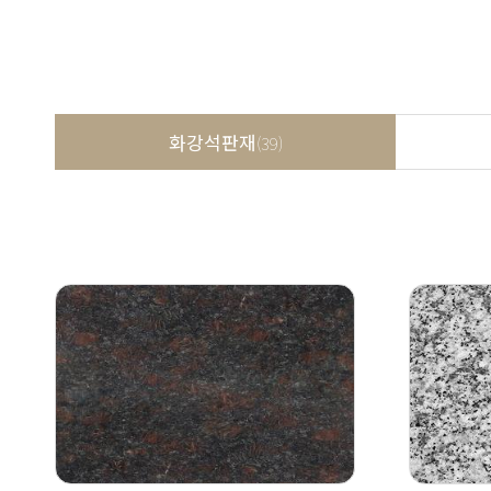
화강석판재
(39)