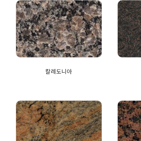
칼레도니아