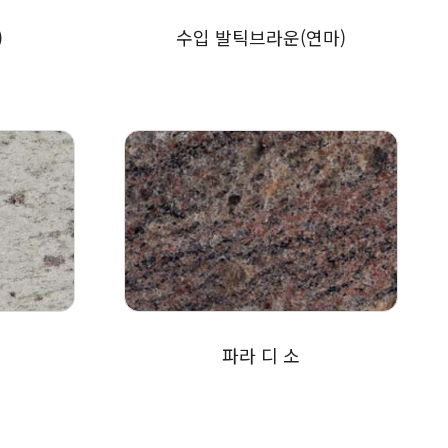
)
수입 발틱브라운(연마)
파라 디 소