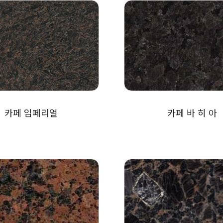
카페 임페리얼
카페 바 히 아