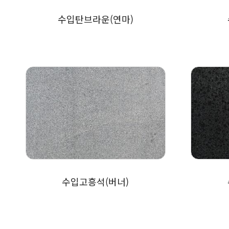
수입탄브라운(연마)
수입고흥석(버너)