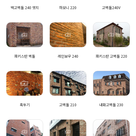
백고벽돌 240 엣지
하모니 220
고벽돌240V
파키스탄 벽돌
레인보우 240
파키스탄 고벽돌 220
혹두기
고벽돌 210
내화고벽돌 230