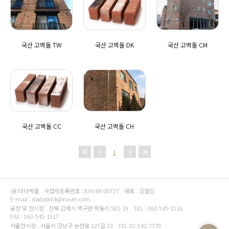
국산 고벽돌 TW
국산 고벽돌 DK
국산 고벽돌 CM
국산 고벽돌 CC
국산 고벽돌 CH
1
(유)다다벽돌
사업자등록번호 : 836-88-00727
대표 : 김철민
E-mail : dadabrick@naver.com
공장 및 전시장 : 전북 김제시 백구면 학동리 581-19
TEL : 063-545-1516
FAX : 063-545-1517
서울전시장 : 서울시 강남구 논현로 127길 23
TEL 02-542-7779