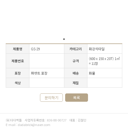
제품명
GS-29
카테고리
화강석타일
(600 x 150 x 20T) 1㎡
제품번호
규격
= 11장
포장
파렛트 포장
배송
화물
색상
재질
문의하기
목록
(유)다다벽돌
사업자등록번호 : 836-88-00727
대표 : 김철민
E-mail : dadabrick@naver.com