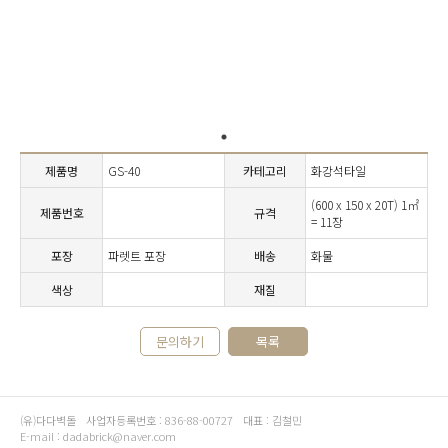
제품명
GS-40
카테고리
화강석타일
(600 x 150 x 20T) 1㎡
제품번호
규격
= 11장
포장
파렛트 포장
배송
화물
색상
재질
문의하기
목록
(유)다다벽돌
사업자등록번호 : 836-88-00727
대표 : 김철민
E-mail : dadabrick@naver.com